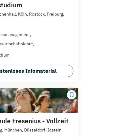
studium
chenhall, Köln, Rostock, Freiburg,
musmanagement,
wirtschaftslehre,...
udium
stenloses Infomaterial
le Fresenius - Vollzeit
, München, Düsseldorf, Idstein,