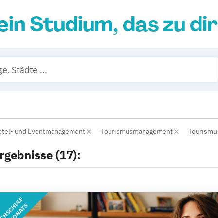
ein Studium, das zu di
otel- und Eventmanagement
Tourismusmanagement
Tourismu
rgebnisse (17):
CHSCHULE
DES MONATS